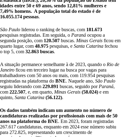
Estatística (IBGE), 20,30% da população do Estado têm
idades entre 50 e 69 anos, sendo 12,81% mulheres e
7,49% homens. A população total do estado é de
16.055.174 pessoas
.
São Paulo
liderou o ranking de buscas, com
181.673
pesquisas registradas. Em seguida, o
Paraná
ocupou a
segunda posição, com
120.507
buscas.
Minas Gerais
ficou em
quarto lugar, com
48.975
pesquisas, e
Santa Catarina
fechou
o top 5, com
32.863 buscas
.
A situação permanece semelhante à de 2023, quando o
Rio de
Janeiro
ficou em terceiro lugar na busca por vagas para
trabalhadores com 50 anos ou mais, com 119.954 pesquisas
registradas na plataforma do
BNE
. Naquele ano,
São Paulo
seguiu liderando com
229.891
buscas, seguido por
Paraná
,
com
222.507
, e, em quarto,
Minas Gerais
(58.024)
e em
quinto,
Santa Catarina
(56.122)
.
Os dados também indicam um aumento no número de
candidaturas realizadas por profissionais com mais de 50
anos na plataforma do BNE
. Em 2023, foram registradas
267.617 candidaturas, enquanto em 2024 esse número subiu
para 272.825, representando um crescimento de