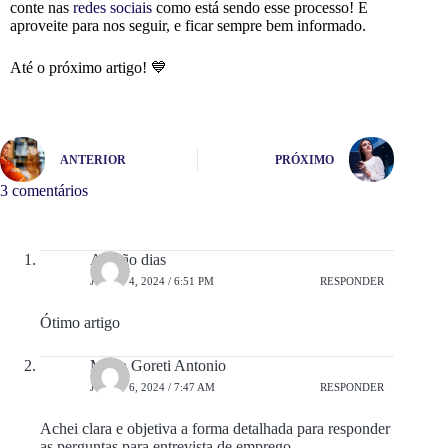
conte nas
redes sociais
como está sendo esse processo! E
aproveite para nos seguir, e ficar sempre bem informado.
Até o próximo artigo! 💙
ANTERIOR
PRÓXIMO
3 comentários
Abraão dias
JUNHO 4, 2024 / 6:51 PM
RESPONDER
Ótimo artigo
Maria Goreti Antonio
JUNHO 6, 2024 / 7:47 AM
RESPONDER
Achei clara e objetiva a forma detalhada para responder
as perguntas para entrevista de emprego.