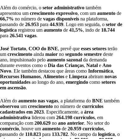
Além do comércio, o
setor administrativo
também
apresentou um
crescimento expressivo
, com um
aumento
de
66,7%
no número de
vagas disponíveis
na plataforma,
passando de
26.953
para
44.939
. Logo em seguida, o
setor de
logística
registrou um
aumento
de
41,5%
, indo de
18.744
para
26.541 vagas
.
José Tortato
,
COO do BNE
, prevê que
esses setores
terão
um
crescimento
ainda
maior
no
segundo semestre
deste
ano, impulsionado pelo
aumento sazonal
da demanda
durante eventos como o
Dia das Crianças
,
Natal
e
Ano
Novo
. Ele também destacou que áreas como
Informática
,
Recursos Humanos
,
Alimentos
e
Limpeza
abriram
novas
oportunidades
ao longo do ano,
emergindo
como
setores
em ascensão
.
Além do
aumento nas vagas
, a plataforma do
BNE
também
observou
um
crescimento
no número de
currículos
cadastrados em 2023
. Especificamente, a
área
administrativa
liderou com
264.198 currículos
, em
comparação com
200.629
no
ano anterior
. No setor do
comércio
, houve um
aumento
de
20.959 currículos
,
passando de
110.823
para
133.782
. No campo da
logística
, o