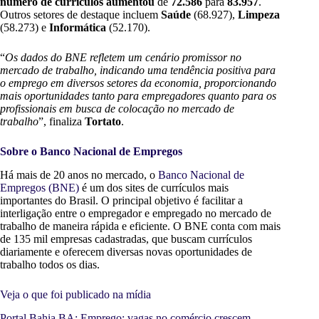
número de currículos
aumentou
de
72.586
para
83.957
.
Outros setores de destaque incluem
Saúde
(68.927),
Limpeza
(58.273) e
Informática
(52.170).
“
Os dados do BNE refletem um cenário promissor no
mercado de trabalho, indicando uma tendência positiva para
o emprego em diversos setores da economia, proporcionando
mais oportunidades tanto para empregadores quanto para os
profissionais em busca de colocação no mercado de
trabalho
”, finaliza
Tortato
.
Sobre o Banco Nacional de Empregos
Há mais de 20 anos no mercado, o
Banco Nacional de
Empregos (BNE)
é um dos sites de currículos mais
importantes do Brasil. O principal objetivo é facilitar a
interligação entre o empregador e empregado no mercado de
trabalho de maneira rápida e eficiente. O BNE conta com mais
de 135 mil empresas cadastradas, que buscam currículos
diariamente e oferecem diversas novas oportunidades de
trabalho todos os dias.
Veja o que foi publicado na mídia
Portal Bahia BA: Emprego: vagas no comércio crescem